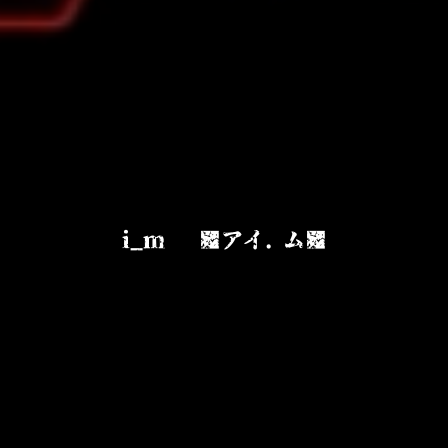
i_m ■アイ. ム■