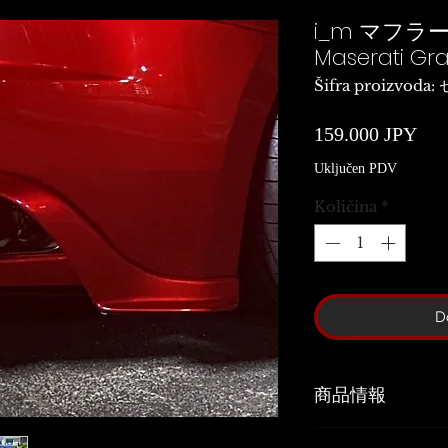
i_m マフラ
Maserati Gr
Šifra proizvoda
Cij
159.000 JPY
Uključen PDV
Količina
*
D
商品情報
素材：FRP製