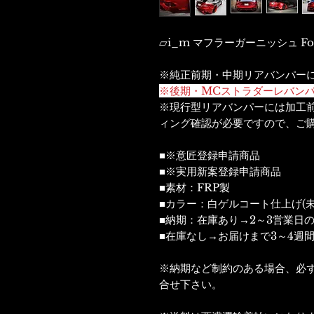
▱i_m マフラーガーニッシュ For M
※純正前期・中期リアバンパー
※後期・MCストラダーレバン
※現行型リアバンパーには加工
ィング確認が必要ですので、ご
■※意匠登録申請商品
■※実用新案登録申請商品
■素材：FRP製
■カラー：白ゲルコート仕上げ(未
■納期：在庫あり→2～3営業日
■在庫なし→お届けまで3～4週
※納期など制約のある場合、必
合せ下さい。