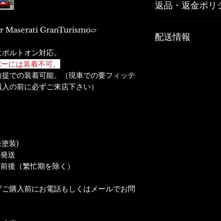
返品・返金ポリ
白ゲルコート仕上
Made in Japan
お客様のご都合や
aserati GranTurismo▱
配送情報
じた商品の返品、
リサイクル部品に
にボルトオン対応。
■納期：〇在庫あり
受けできません。
パーには装着不可。
在庫なし→約3
前提での装着可能。（現車での要フィッテ
を除く）
商品の品質管理に
購入の前に必ずご来店下さい）
※納期など制約の
ご注文の商品と内
もしくはメールで
の品質上の問題が
＊＊＊エアロパー
以内に弊社までご
＊
着払いもしくは佐
※ 2018年4月1
後、弊社負担にて
塗装)
直送が商品説明の
せていただきます
の発送
※ 個人のお客様は
間前後（繁忙期を除く）
様、新車・中古車
号のある商店など
ずご購入前にお電話もしくはメールでお問
い。
※地域によって送
をご覧の上、ご不