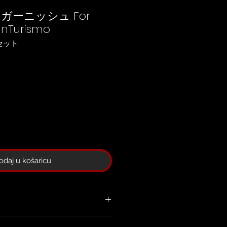
ーガーニッシュ For
anTurismo
: セット
ena
odaj u košaricu