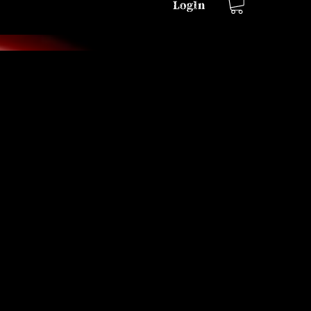
LogIn