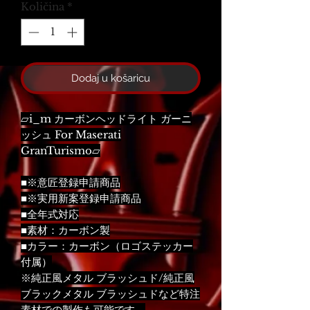
Količina
*
Dodaj u košaricu
▱i_m カーボンヘッドライト ガーニ
ッシュ For Maserati
GranTurismo▱
■※意匠登録申請商品
■※実用新案登録申請商品
■全年式対応
■素材：カーボン製
■カラー：カーボン（ロゴステッカー
付属）
※純正風メタル ブラッシュド/純正風
ブラックメタル ブラッシュドなど特注
素材での製作も可能です。