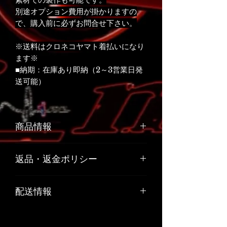
別途オプション費用が掛かりますの
で、購入前に必ずお問合せ下さい。
※送料はクロネコヤマト着払いになり
ます※
■納期：在庫あり即納（2～3営業日発
送可能）
商品情報
素材：カーボン製
返品・返金ポリシー
Made in Japan
お客様のご都合や、お客様の責任でキ
配送情報
ズや汚れが生じた商品の返品、交換は
お受けできません。
■納期：在庫あり即納（2～3営業日発
リサイクル部品につきましては原則と
送可能）
して返品はお受けできません。